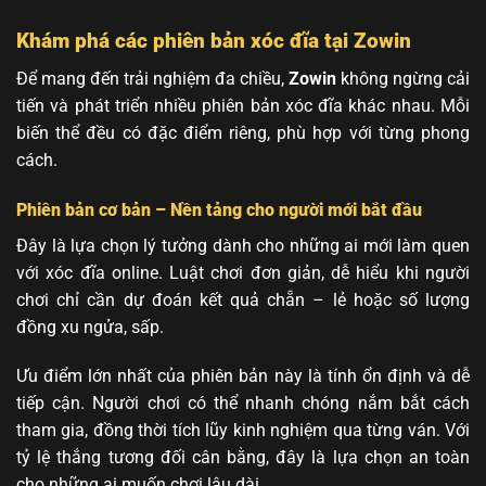
Khám phá các phiên bản xóc đĩa tại Zowin
Để mang đến trải nghiệm đa chiều,
Zowin
không ngừng cải
tiến và phát triển nhiều phiên bản xóc đĩa khác nhau. Mỗi
biến thể đều có đặc điểm riêng, phù hợp với từng phong
cách.
Phiên bản cơ bản – Nền tảng cho người mới bắt đầu
Đây là lựa chọn lý tưởng dành cho những ai mới làm quen
với xóc đĩa online. Luật chơi đơn giản, dễ hiểu khi người
chơi chỉ cần dự đoán kết quả chẵn – lẻ hoặc số lượng
đồng xu ngửa, sấp.
Ưu điểm lớn nhất của phiên bản này là tính ổn định và dễ
tiếp cận. Người chơi có thể nhanh chóng nắm bắt cách
tham gia, đồng thời tích lũy kinh nghiệm qua từng ván. Với
tỷ lệ thắng tương đối cân bằng, đây là lựa chọn an toàn
cho những ai muốn chơi lâu dài.