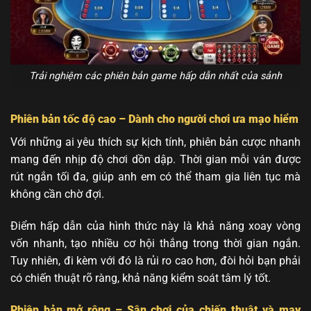
Trải nghiệm các phiên bản game hấp dẫn nhất của sảnh
Phiên bản tốc độ cao – Dành cho người chơi ưa mạo hiểm
Với những ai yêu thích sự kịch tính, phiên bản cược nhanh
mang đến nhịp độ chơi dồn dập. Thời gian mỗi ván được
rút ngắn tối đa, giúp anh em có thể tham gia liên tục mà
không cần chờ đợi.
Điểm hấp dẫn của hình thức này là khả năng xoay vòng
vốn nhanh, tạo nhiều cơ hội thắng trong thời gian ngắn.
Tuy nhiên, đi kèm với đó là rủi ro cao hơn, đòi hỏi bạn phải
có chiến thuật rõ ràng, khả năng kiểm soát tâm lý tốt.
Phiên bản mở rộng – Sân chơi của chiến thuật và may