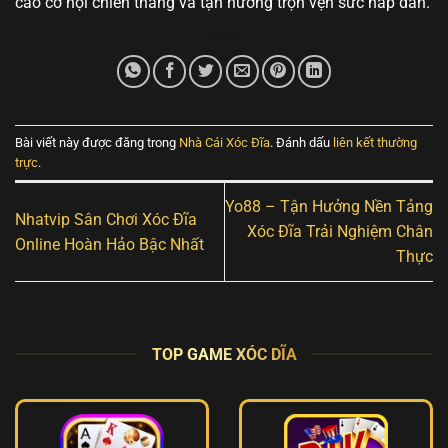
cao cơ hội chiến thắng và tận hưởng trọn vẹn sức hấp dẫn.
Bài viết này được đăng trong
Nhà Cái Xóc Đĩa
. Đánh dấu
liên kết thường
trực
.
Yo88 – Tận Hưởng Nền Tảng
Nhatvip Sân Chơi Xóc Đĩa
Xóc Đĩa Trải Nghiệm Chân
Online Hoàn Hảo Bậc Nhất
Thực
TOP GAME XÓC DĨA