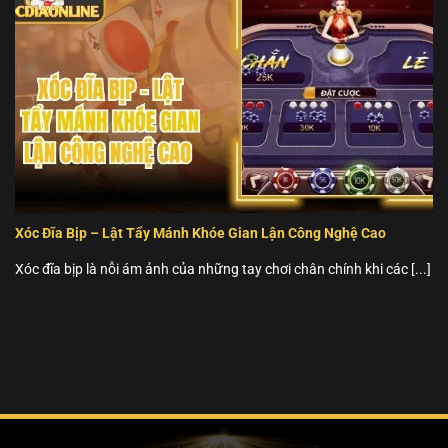
Xóc Đĩa Bịp – Lật Tẩy Mánh Khóe Gian Lận Công Nghệ Cao
Xóc đĩa bịp là nỗi ám ảnh của những tay chơi chân chính khi các [...]