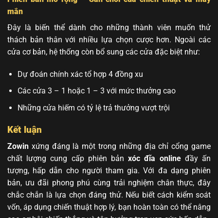
mắn
Đây là biến thể dành cho những thành viên muốn thử
thách bản thân với nhiều lựa chọn cược hơn. Ngoài các
cửa cơ bản, hệ thống còn bổ sung các cửa đặc biệt như:
Dự đoán chính xác tổ hợp 4 đồng xu
Các cửa 3 – 1 hoặc 1 – 3 với mức thưởng cao
Những cửa hiếm có tỷ lệ trả thưởng vượt trội
Kết luận
Zowin
xứng đáng là một trong những địa chỉ cổng game
chất lượng cung cấp phiên bản
xóc đĩa online
đầy ấn
tượng, hấp dẫn cho người tham gia. Với đa dạng phiên
bản, ưu đãi phong phú cùng trải nghiệm chân thực, đây
chắc chắn là lựa chọn đáng thử. Nếu biết cách kiểm soát
vốn, áp dụng chiến thuật hợp lý, bạn hoàn toàn có thể nâng