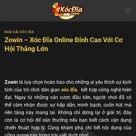
Bỏ
qua
nội
dung
NHÀ CÁI XÓC ĐĨA
Zowin – Xóc Đĩa Online Đỉnh Cao Với Cơ
Hội Thắng Lớn
Zowin
là lựa chọn hoàn hảo cho những ai yêu thích sự kịch
tính của trò chơi dân gian
xóc đĩa
. kết hợp công nghệ hiện
đại. Ngay từ những ván cược đầu tiên, người chơi đã có
thể cảm nhận được sự hấp dẫn, minh bạch, cuốn hút mà
nền tảng này mang lại. Không chỉ dừng lại ở giải trí, đây
còn là cơ hội để săn thưởng nếu bạn biết cách vận dụng
chiến thuật hợp lý. Cùng khám phá chi tiết nội dung của
cổng game này trong bài viết dưới nha!