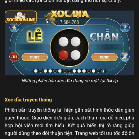
giới thiệu các lựa chọn nổi bật đang thu hút sự chú ý:
Những phiên bản xóc đĩa đang có mặt tại Rikvip
Xóc đĩa truyền thống
Phiên bản truyền thống tái hiện gần sát hình thức dân gian
quen thuộc. Giao diện đơn giản, cách tham gia dễ hiểu, phù
hợp hội viên mới tìm hiểu. Kết quả hiển thị rõ ràng giúp
người dùng theo dõi thuận tiện. Trang web tối ưu tốc độ ổn