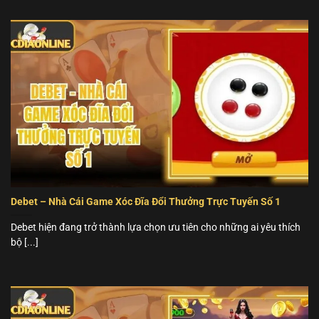
Debet – Nhà Cái Game Xóc Đĩa Đổi Thưởng Trực Tuyến Số 1
Debet hiện đang trở thành lựa chọn ưu tiên cho những ai yêu thích
bộ [...]