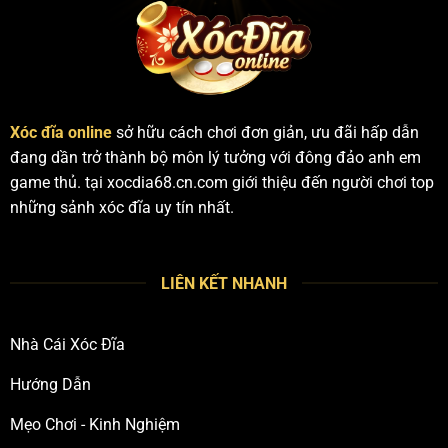
Xóc đĩa online
sở hữu cách chơi đơn giản, ưu đãi hấp dẫn
đang dần trở thành bộ môn lý tưởng với đông đảo anh em
game thủ. tại xocdia68.cn.com giới thiệu đến người chơi top
những sảnh xóc đĩa uy tín nhất.
LIÊN KẾT NHANH
Nhà Cái Xóc Đĩa
Hướng Dẫn
Mẹo Chơi - Kinh Nghiệm