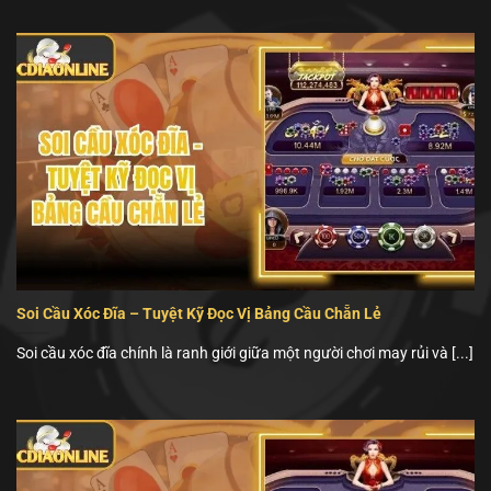
Soi Cầu Xóc Đĩa – Tuyệt Kỹ Đọc Vị Bảng Cầu Chẵn Lẻ
Soi cầu xóc đĩa chính là ranh giới giữa một người chơi may rủi và [...]