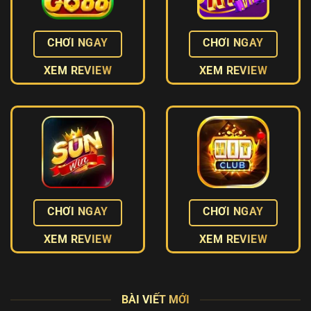
CHƠI NGAY
CHƠI NGAY
XEM REVIEW
XEM REVIEW
CHƠI NGAY
CHƠI NGAY
XEM REVIEW
XEM REVIEW
BÀI VIẾT MỚI