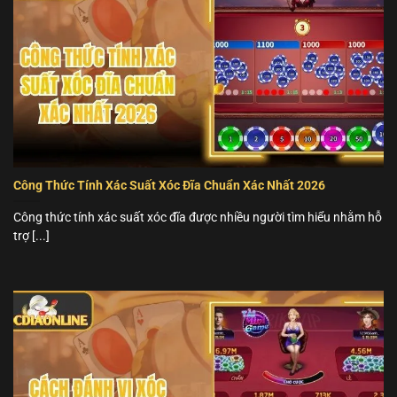
Công Thức Tính Xác Suất Xóc Đĩa Chuẩn Xác Nhất 2026
Công thức tính xác suất xóc đĩa được nhiều người tìm hiểu nhằm hỗ
trợ [...]