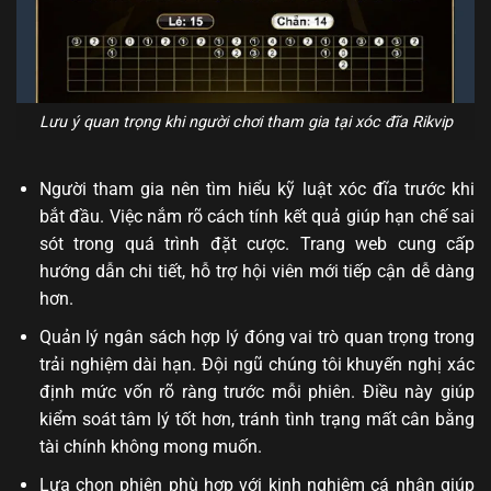
Lưu ý quan trọng khi người chơi tham gia tại xóc đĩa Rikvip
Người tham gia nên tìm hiểu kỹ luật xóc đĩa trước khi
bắt đầu. Việc nắm rõ cách tính kết quả giúp hạn chế sai
sót trong quá trình đặt cược. Trang web cung cấp
hướng dẫn chi tiết, hỗ trợ hội viên mới tiếp cận dễ dàng
hơn.
Quản lý ngân sách hợp lý đóng vai trò quan trọng trong
trải nghiệm dài hạn. Đội ngũ chúng tôi khuyến nghị xác
định mức vốn rõ ràng trước mỗi phiên. Điều này giúp
kiểm soát tâm lý tốt hơn, tránh tình trạng mất cân bằng
tài chính không mong muốn.
Lựa chọn phiên phù hợp với kinh nghiệm cá nhân giúp