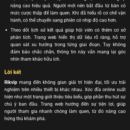
nâng cao hiệu quả. Người mới nên bắt đầu từ bàn có
mức cược thấp để làm quen. Khi đã hiểu rõ cơ chế vận
hành, có thể chuyển sang phiên có nhịp độ cao hơn.
Theo dõi lịch sử kết quả giúp hội viên có thêm cơ sở
phân tích. Trang web hiển thị dữ liệu rõ ràng, hỗ trợ
quan sát xu hướng trong từng giai đoạn. Tuy không
đảm bảo chắc chắn, thông tin này vẫn mang lại góc
nhìn tham khảo hữu ích.
Lời kết
Rikvip
mang đến không gian giải trí hiện đại, tối ưu trải
nghiệm trên nhiều thiết bị khác nhau. Xóc đĩa online xuất
hiện như một trang giới thiệu tiêu biểu, góp phần thu hút sự
chú ý ban đầu. Trang web hướng đến sự tiện lợi, giúp
người tham gia nhanh chóng làm quen, từ đó nâng cao
hứng thú khám phá.