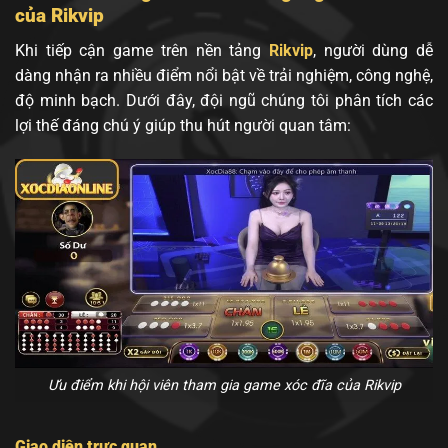
của Rikvip
Khi tiếp cận game trên nền tảng
Rikvip
, người dùng dễ
dàng nhận ra nhiều điểm nổi bật về trải nghiệm, công nghệ,
độ minh bạch. Dưới đây, đội ngũ chúng tôi phân tích các
lợi thế đáng chú ý giúp thu hút người quan tâm:
Ưu điểm khi hội viên tham gia game xóc đĩa của Rikvip
Giao diện trực quan